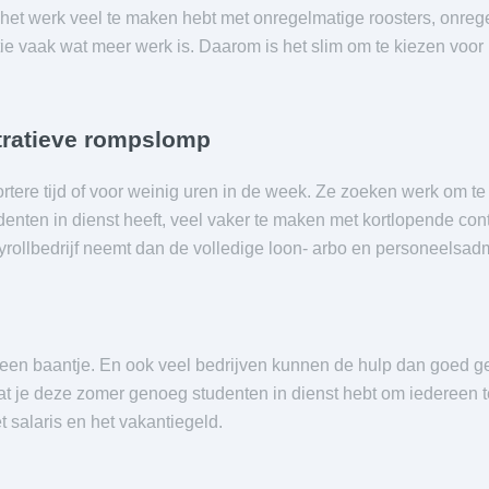
 het werk veel te maken hebt met onregelmatige roosters, onrege
tie vaak wat meer werk is. Daarom is het slim om te kiezen voor 
tratieve rompslomp
rtere tijd of voor weinig uren in de week. Ze zoeken werk om te
denten in dienst heeft, veel vaker te maken met kortlopende cont
yrollbedrijf neemt dan de volledige loon- arbo en personeelsadmi
 een baantje. En ook veel bedrijven kunnen de hulp dan goed g
dat je deze zomer genoeg studenten in dienst hebt om iedereen t
 salaris en het vakantiegeld.