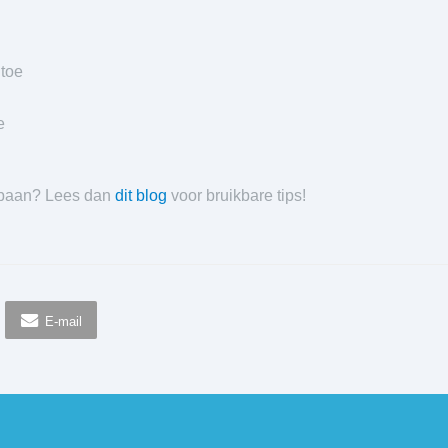
 toe
e
e baan? Lees dan
dit blog
voor bruikbare tips!
E-mail